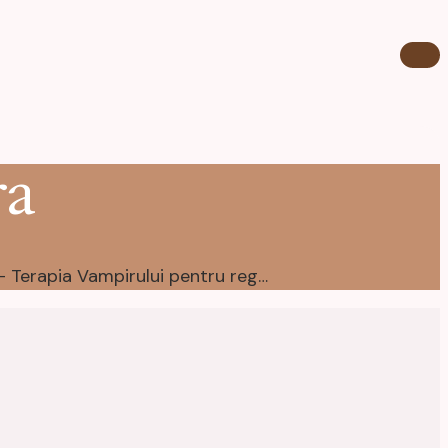
ra
PRP Scalp Timișoara – Terapia Vampirului pentru regenerarea naturală a părului