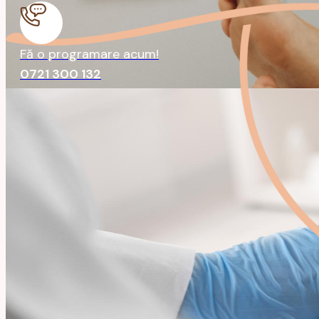
Fă o programare acum!
0721 300 132