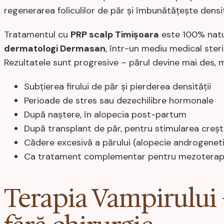
regenerarea foliculilor de păr și îmbunătățește densi
Tratamentul cu
PRP scalp Timișoara
este 100% natur
dermatologi Dermasan
, într-un mediu medical ster
Rezultatele sunt progresive – părul devine mai des, mai
Subțierea firului de păr și pierderea densității
Perioade de stres sau dezechilibre hormonale
După naștere, în alopecia post-partum
După transplant de păr, pentru stimularea creșteri
Cădere excesivă a părului (alopecie androgeneti
Ca tratament complementar pentru mezoterapi
Terapia Vampirului –