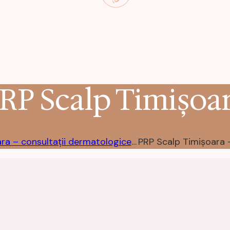
RP Scalp Timișoa
Dermatologie Timișoara – consultații dermatologice complete la clinica Dermasan