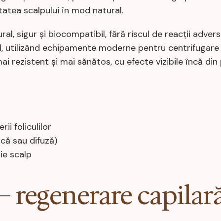
tatea scalpului în mod natural.
al, sigur și biocompatibil, fără riscul de reacții adve
il, utilizând echipamente moderne pentru centrifugare ș
 rezistent și mai sănătos, cu efecte vizibile încă din p
i foliculilor
că sau difuză)
e scalp
 regenerare capilară 