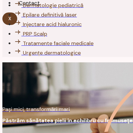
Contact
Dermatologie pediatrică
Epilare definitivă laser
X
Injectare acid hialuronic
PRP Scalp
Tratamente faciale medicale
Urgențe dermatologice
Pași mici, transformări mari
Păstrăm sănătatea pielii în echilibru cu frumusețe