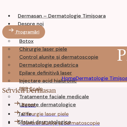
Dermasan – Dermatologie Timișoara
Despre noi
Servicii
Programări
Botox
P
Chirurgie laser piele
Control alunițe și dermatoscopie
Dermatologie pediatrica
Epilare definitivă laser
Home
Injectare acid hialuronic
PRP Scalp
Servicii Dermasan
Tratamente faciale medicale
Urgențe dermatologice
Botox
Tarife
Chirurgie laser piele
Sfaturi dermatologice
Control alunițe și dermatoscopie