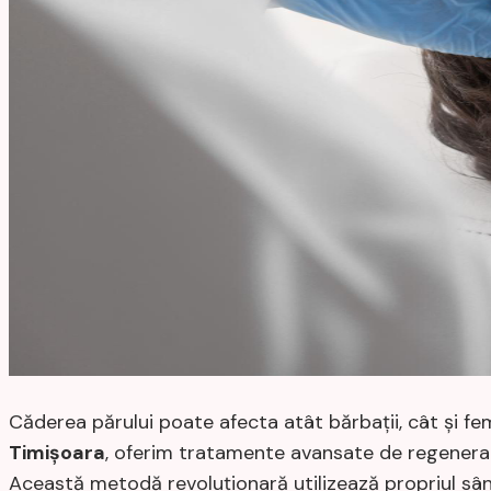
Căderea părului poate afecta atât bărbații, cât și fem
Timișoara
, oferim tratamente avansate de regenera
Această metodă revoluționară utilizează propriul sân